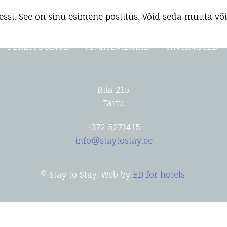
ssi. See on sinu esimene postitus. Võid seda muuta või
PERESTUUDIOD
APARTEMENDID
TINGIMUSED
Riia 215
Tartu
+372 5271415
info@staytostay.ee
© Stay to Stay. Web by
ED for hotels
.