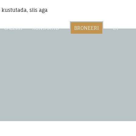
 kustutada, siis aga
GALERII
KONTAKTID
BRONEERI
ET