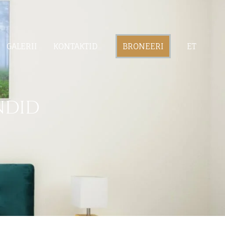
GALERII
KONTAKTID
ET
BRONEERI
NDID