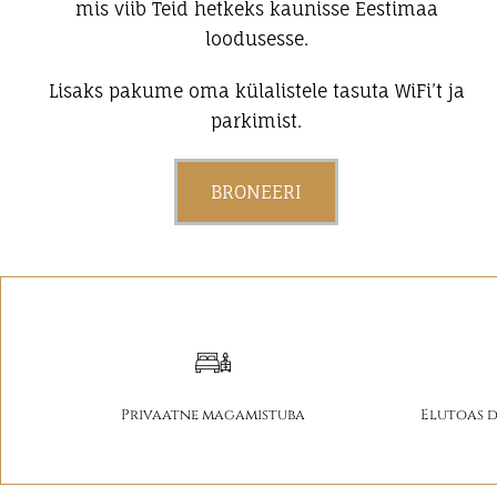
mis viib Teid hetkeks kaunisse Eestimaa
loodusesse.
Lisaks pakume oma külalistele tasuta WiFi’t ja
parkimist.
BRONEERI
Privaatne magamistuba
Elutoas d