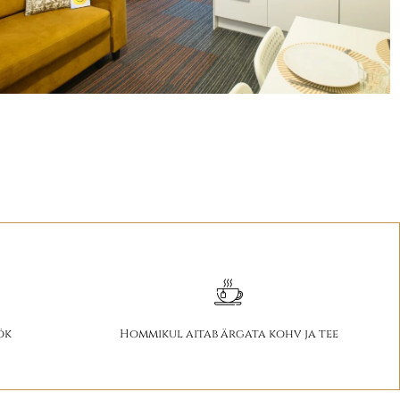
ök
H
ommikul aitab ärgata kohv ja tee