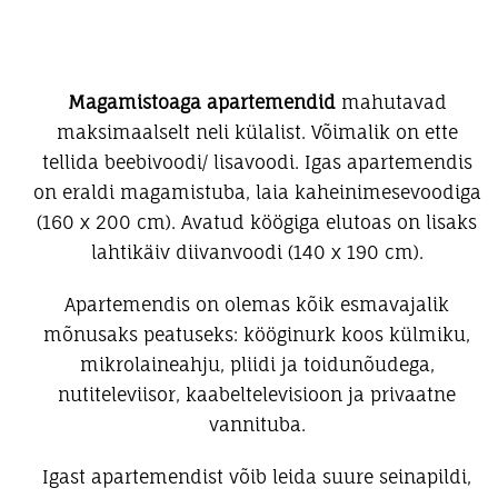
Magamistoaga apartemendid
mahutavad
maksimaalselt neli külalist. Võimalik on ette
tellida beebivoodi/ lisavoodi. Igas apartemendis
on eraldi magamistuba, laia kaheinimesevoodiga
(160 x 200 cm). Avatud köögiga elutoas on lisaks
lahtikäiv diivanvoodi (140 x 190 cm).
Apartemendis on olemas kõik esmavajalik
mõnusaks peatuseks: kööginurk koos külmiku,
mikrolaineahju, pliidi ja toidunõudega,
nutiteleviisor, kaabeltelevisioon ja privaatne
vannituba.
Igast apartemendist võib leida suure seinapildi,